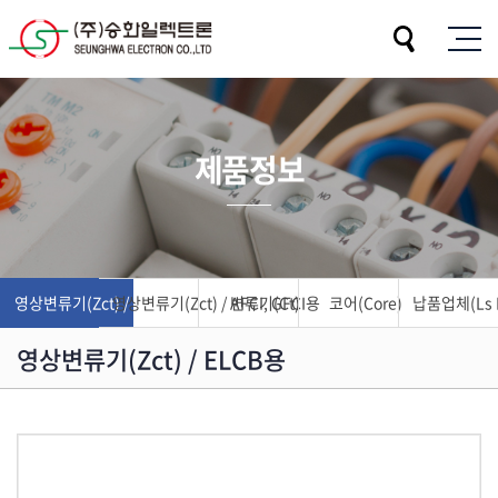
제품정보
영상변류기(Zct) / ELCB용
영상변류기(Zct) / AFCI, GFCI용
변류기(Ct)
코어(Core)
납품업체(Ls El
영상변류기(Zct) / ELCB용