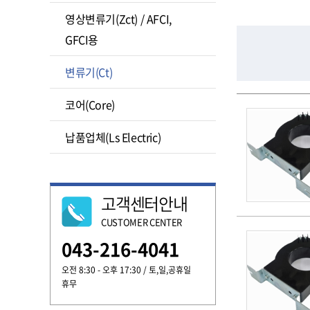
영상변류기(Zct) / AFCI,
GFCI용
변류기(Ct)
코어(Core)
납품업체(Ls Electric)
고객센터안내
CUSTOMER CENTER
043-216-4041
오전 8:30 - 오후 17:30 / 토,일,공휴일
휴무