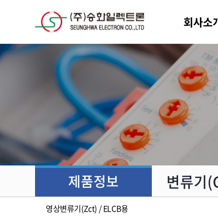
회사소
변류기(C
제품정보
영상변류기(Zct) / ELCB용