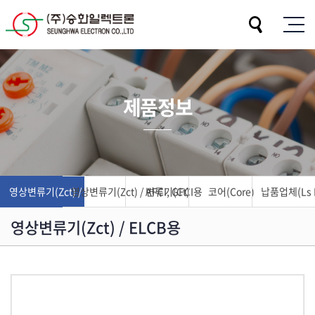
제품정보
영상변류기(Zct) / ELCB용
영상변류기(Zct) / AFCI, GFCI용
변류기(Ct)
코어(Core)
납품업체(Ls El
영상변류기(Zct) / ELCB용