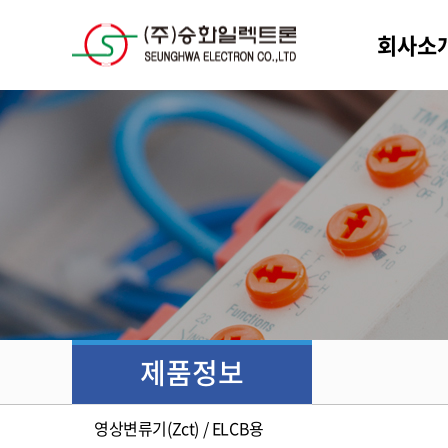
회사소
제품정보
영상변류기(Zct) / ELCB용