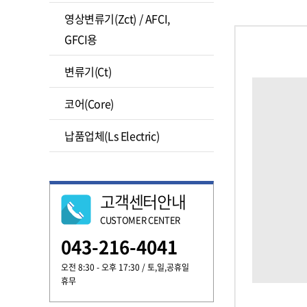
영상변류기(Zct) / AFCI,
GFCI용
변류기(Ct)
코어(Core)
납품업체(Ls Electric)
고객센터안내
CUSTOMER CENTER
043-216-4041
오전 8:30 - 오후 17:30 / 토,일,공휴일
휴무